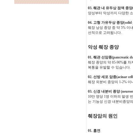
03. 췌관 내 유두상 점액 종양(intra
양성부터 악성까지 다양한 소
04. 고형 가유두상 종양(solid ps
췌장 낭성 종양 중 약 5% 
선적으로 고려됩니다.
악성 췌장 종양
01. 췌관 선암종(pancreatic duc
췌장 종양의 약 85-90%를 
복통을 유발할 수 있습니다.
02. 선방 세포 암종(acinar cell 
췌장 외분비 종양의 1-2% 
03. 신경 내분비 종양 (neuroend
10만 명당 1명 이하의 발
는 기능성 신경 내분비종양의
췌장암의 원인
01. 흡연