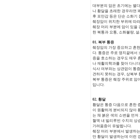
대부분의 암은 초기에는 별다
나 황달을 초래한 경우라면 꽤
후 포만감 등은 단순 소화기
췌장암이 위치한 부위에 따라
췌장 머리 부분에 암이 있을 
한 복통과 요통, 소화불량, 설
01. 복부 통증
췌장암의 가장 중요하고 흔한
다. 통증은 주로 명치끝에서 
증을 호소하는 경우도 매우 흔
나 재활의학과를 찾아 다니다
식사 여부와는 상관없이 통증
견하지 못하는 경우, 상복부
복부 통증은 췌장 주위로 암
입니다.
02. 황달
황달은 통증 다음으로 흔한 증
이 원활하게 분비되지 않아 황
는 채 붉은 색의 소변을 먼저
혈액 내 빌리루빈 수치의 상
가려움증이 유발됩니다.
췌장 머리 부분에서 발생하는 
만 황달이 발생하는데 이런 