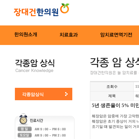
조회수
11
각종암상식
제목
췌
5년 생존율이 5% 미
췌장암은 암중에 가장 고약한
췌장암은 초기 증상이 거의 
조기일 떄 발견되는 일이 거