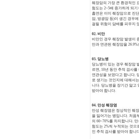
췌장암의 가장 큰 환경적인 요
험도는 2~5배 증가하게 되기
흡연은 이미 췌장암으로 진단
암, 방광암 등)이 생긴 경우
걸릴 위험이 담배를 피우지 
02. 비만
비만인 경우 췌장암 발생이 
만과 연관된 췌장암을 26.9
03. 당뇨병
당뇨병이 있는 경우 췌장암 
르면, 10년 동안 추적 검사
연관성을 보였다고 합니다. 
로 생기는 것인지에 대해서는
니다. 당뇨병을 장기간 앓고 
받아야 합니다.
04. 만성 췌장염
만성 췌장염은 정상적인 췌장
을 잃어가는 병입니다. 처음
의 60~70%를 차지합니다. 
험도는 2%씩 누적되는 것으
인 추적 검사를 받아야 합니다