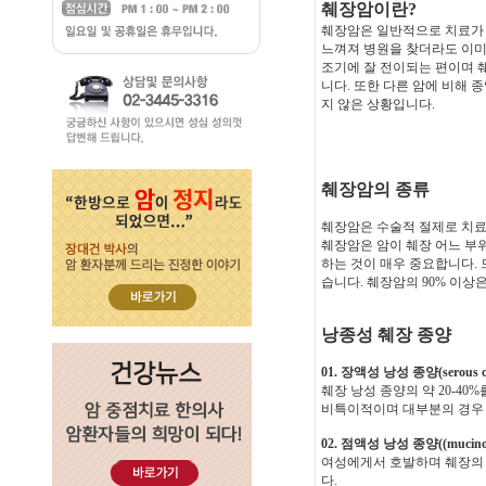
췌장암이란?
췌장암은 일반적으로 치료가 
느껴져 병원을 찾더라도 이미 
조기에 잘 전이되는 편이며 
니다. 또한 다른 암에 비해 
지 않은 상황입니다.
췌장암의 종류
췌장암은 수술적 절제로 치료
췌장암은 암이 췌장 어느 부
하는 것이 매우 중요합니다.
습니다. 췌장암의 90% 이
낭종성 췌장 종양
01. 장액성 낭성 종양(serous c
췌장 낭성 종양의 약 20-4
비특이적이며 대부분의 경우 
02. 점액성 낭성 종양((mucinous 
여성에게서 호발하며 췌장의 
다.