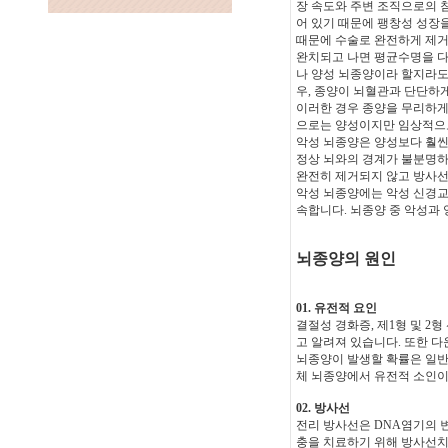
장 속도와 주변 조직으로의 
어 있기 때문에 팽창성 성장
때문에 수술로 완전하게 제
완치되고 나면 평균수명을 다 
나 양성 뇌종양이라 할지라도
우, 종양이 뇌혈관과 단단하게
이러한 경우 종양을 무리하게
으로는 양성이지만 임상적으
악성 뇌종양은 양성보다 훨씬
정상 뇌와의 경계가 불분명하
완전히 제거되지 않고 방사
악성 뇌종양에는 악성 신경교
속합니다. 뇌종양 중 악성과 양
뇌종양의 원인
01. 유전적 요인
결절성 경화증, 제1형 및 
고 알려져 있습니다. 또한 
뇌종양이 발생할 확률은 일반 
체 뇌종양에서 유전적 소인이 
02. 방사선
전리 방사선은 DNA염기의 
충을 치료하기 위해 방사선치