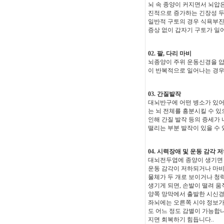
뇌 속 종양이 커지면서 뇌압은
진적으로 증가하는 긴장성 두
일반적 구토의 경우 식욕부진
증상 없이 갑자기 구토가 일
02. 팔, 다리 마비
뇌종양이 주위 운동신경을 압
이 반복적으로 일어나는 경우
03. 간질발작
대뇌반구에 어떤 병소가 있
는 뇌 전체를 흥분시킬 수 있
인해 간질 발작 등의 증세가
떨리는 부분 발작이 있을 수 
04. 시력장애 및 운동 감각 
대뇌전두엽에 종양이 생기면 성
운동 감각이 저하되거나 마비
물체가 두 개로 보이거나 청
생기게 되면, 손발이 떨려 움
양쪽 망막에서 출발한 시신경
좌뇌에는 오른쪽 시야 정보가
도 어느 정도 감별이 가능합니
지면 회복하기 힘듭니다..