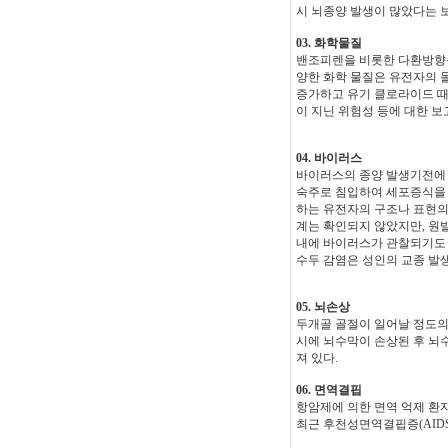
시 뇌종양 발생이 많았다는 보
03. 화학물질
밴조피렌을 비롯한 다환방향족
양한 화학 물질은 유전자의 
증가하고 유기 클로라이드 때
이 지닌 위험성 등에 대한 보
04. 바이러스
바이러스의 종양 발생기전에 
숙주로 침입하여 세포증식을 
하는 유전자의 구조나 표현의
계는 확인되지 않았지만, 원
내에 바이러스가 관찰되기도 
수두 감염은 성인의 교종 발
05. 뇌손상
두개골 골절이 일어날 정도의
시에 뇌수막이 손상된 후 뇌
져 있다.
06. 면역결핍
항암제에 의한 면역 억제 환
최근 후천성면역결핍증(AID