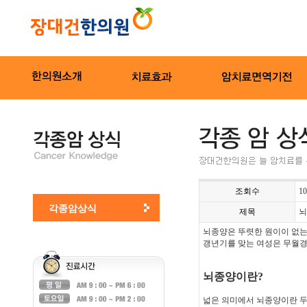
조회수
10
각종암상식
제목
뇌
뇌종양은 뚜렷한 원이이 없는
갱년기를 맞는 여성은 무월경
뇌종양이란?
넓은 의미에서 뇌종양이란 두개