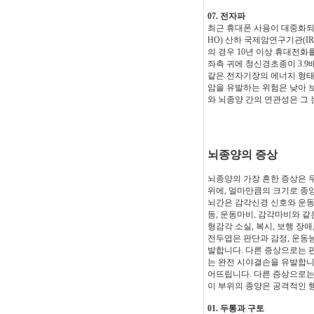
07. 전자파
최근 휴대폰 사용이 대중화되
HO) 산하 국제암연구기관(I
의 경우 10년 이상 휴대전화
좌측 귀에 청신경초종이 3.
같은 전자기장의 에너지 형태를 
암을 유발하는 위험은 낮아 
와 뇌종양 간의 연관성은 그 
뇌종양의 증상
뇌종양의 가장 흔한 증상은 
위에, 얼마만큼의 크기로 종
뇌간은 감각신경 신호와 운동
동, 운동마비, 감각마비와 같
형감각 소실, 복시, 보행 장
전두엽은 판단과 감정, 운동능
발합니다. 다른 증상으로는 편
는 완전 시야결손을 유발합니다
어뜨립니다. 다른 증상으로는 
이 부위의 종양은 공격적인 
01. 두통과 구토