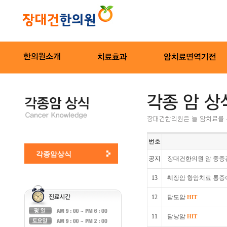
번호
각종암상식
공지
장대건한의원 암 중증
13
췌장암 항암치료 통증
12
담도암
HIT
11
담낭암
HIT