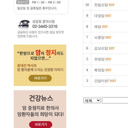
10
전립선암
HIT
9
대장암
HIT
8
폐암
HIT
7
뇌종양
HIT
6
갑상선암
HIT
5
유방암
HIT
4
췌장암
HIT
3
간암이란?
HIT