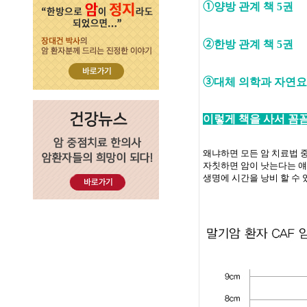
➀
양방 관계 책
5
권
➁
한방 관계 책
5
권
➂
대체 의학과 자연요
이렇게 책을 사서 꼼
왜냐하면 모든 암 치료법 
자칫하면 암이 낫는다는 얘
생명에 시간을 낭비 할 수